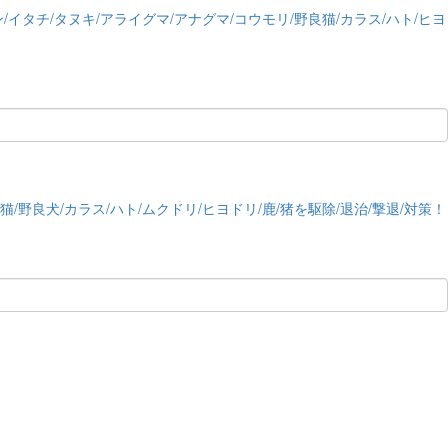
イタチ/タヌキ/アライグマ/アナグマ/コウモリ/野良猫/カラス/ハト/ヒヨ
/野良犬/カラス/ハト/ムクドリ/ヒヨドリ/鹿/猪を駆除/退治/撃退/対策！