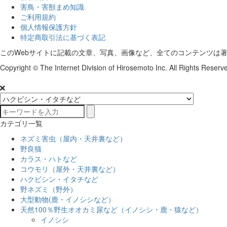
害鳥・害獣まめ知識
ご利用規約
個人情報保護方針
特定商取引法に基づく表記
このWebサイトに記載の文章、写真、画像など、全てのコンテンツは
Copyright © The Internet Division of Hirosemoto Inc. All Rights Reserv
カテゴリ一覧
ネズミ害虫（屋内・天井裏など）
野良猫
カラス・ハトなど
コウモリ（屋外・天井裏など）
ハクビシン・イタチなど
野ネズミ（野外）
大型動物(鹿・イノシシなど）
天然100％野生オオカミ尿など（イノシシ・鹿・猿など）
イノシシ