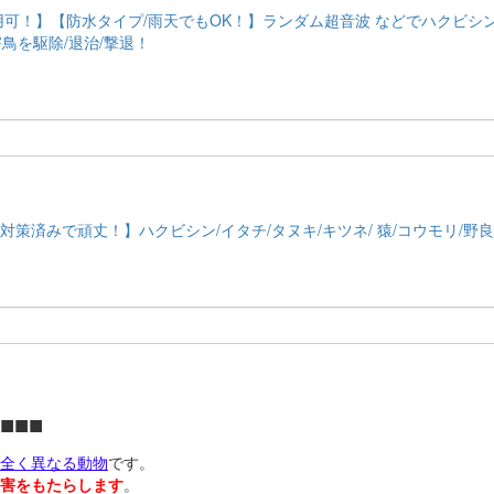
用可！】【防水タイプ/雨天でもOK！】ランダム超音波 などでハクビシン/
害鳥を駆除/退治/撃退！
対策済みで頑丈！】ハクビシン/イタチ/タヌキ/キツネ/ 猿/コウモリ/野良猫
■■
全く異なる動物
です。
害をもたらします
。