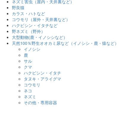
ネズミ害虫（屋内・天井裏など）
野良猫
カラス・ハトなど
コウモリ（屋外・天井裏など）
ハクビシン・イタチなど
野ネズミ（野外）
大型動物(鹿・イノシシなど）
天然100％野生オオカミ尿など（イノシシ・鹿・猿など）
イノシシ
鹿
サル
クマ
ハクビシン・イタチ
タヌキ・アライグマ
コウモリ
ネコ
ネズミ
その他・専用容器