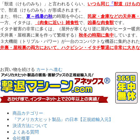
「獣道（けものみち）」と言われるくらい、
いつも同じ
「
獣道（けもの
で、獣道（けものみち）が形成されます。
また、特に、
夏～残暑の秋
の時期を中心に、
民家・倉庫などの天井裏・
一方、イタチは、
（肉食に近い）雑食性
で、
凶暴な肉食獣
です。
イタチ被害の非常に多くは、（屋外が寒くなり逆に屋内がヒーター暖房
天井裏・屋根裏に巣を作って繁殖する）
秋冬の時期に集中
しています。
３大機能（トリプル・パワー）が一台のコンパクトな機器に集約された
井裏・屋根裏の両方において、ハクビシン・イタチ撃退に非常に大きな
お買い物を続ける
カートへ進む
商品カテゴリー
『アメリカ大ヒット製品』の日本【正規総輸入元】
決済方法について
よくある質問
会社概要