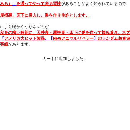
みち）
」
を通ってやって来る習性
があることがよく知られているので、
屋根裏、床下に侵入し、巣を作り住処とします。
により暖かくなりネズミが
秋冬の寒い時期に、天井裏・屋根裏・床下に巣を作って棲み着き、ネズ
『
アメリカ大ヒット製品
』
【
Newアニマルリペラー
】
のランダム超音波
実績
があります。
カートに追加しました。