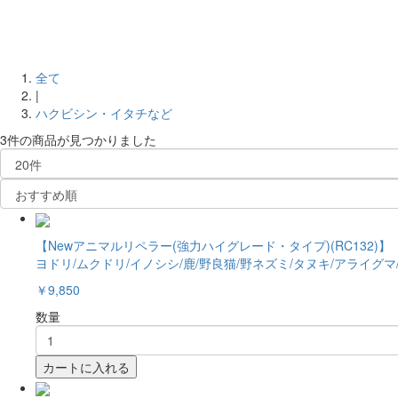
全て
|
ハクビシン・イタチなど
3件
の商品が見つかりました
【Newアニマルリペラー(強力ハイグレード・タイプ)(RC132
ヨドリ/ムクドリ/イノシシ/鹿/野良猫/野ネズミ/タヌキ/アライグマ
￥9,850
数量
カートに入れる