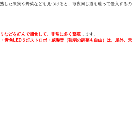
熟した果実や野菜などを見つけると、毎夜同じ道を辿って侵入するの
ミなどを好んで捕食して、非常に多く繁殖
します。
・青色LED５灯ストロボ・威嚇音（強弱の調整も自由）は、屋外、天