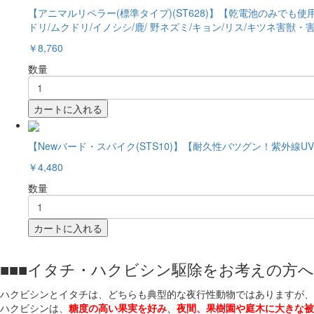
【アニマルリペラー(標準タイプ)(ST628)】【乾電池のみでも使
ドリ/ムクドリ/イノシシ/鹿/ 野ネズミ/キョン/リス/キツネ害獣・
￥8,760
数量
カートに入れる
【Newバード・スパイク(STS10)】【耐久性バツグン！紫外線UV
￥4,480
数量
カートに入れる
■■■イタチ・ハクビシン駆除をお考えの方へ■
ハクビシンとイタチは、どちらも典型的な夜行性動物ではありますが、
ハクビシンは、
糖度の高い果実を好み
、
夜間、果樹園や庭木に大きな被